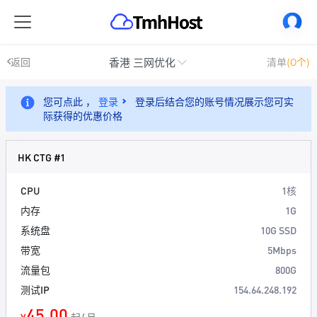
香港 三网优化
返回
清单
(0个)
您可点此 ，
登录
登录后结合您的账号情况展示您可实
际获得的优惠价格
HK CTG #1
CPU
1核
内存
1G
系统盘
10G SSD
带宽
5Mbps
流量包
800G
测试IP
154.64.248.192
45.00