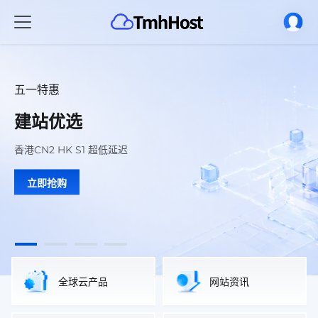
五一特惠
五一特惠
香港 三网优化
三网 CN2 GIA
跨境电商
跨境电商
建站优选
建站优选
低延迟 · 稳定访问 · 高性能
原生IP 双ISP 跨境电商解决方案
原生IP 双ISP 跨境电商解决方案
高速 稳定 免备案
香港CN2 HK S1 超低延迟
香港CN2 HK S1 超低延迟
立即抢购
立即选购
立即抢购
立即选购
立即抢购
立即抢购
全球云产品
网站资讯