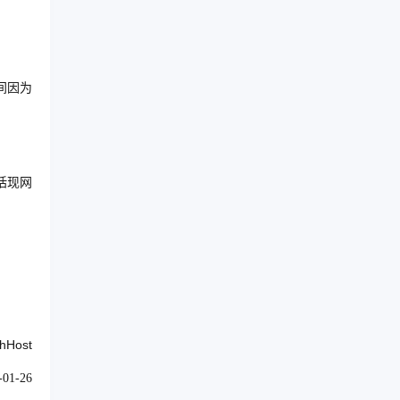
间因为
括现网
hHost
-01-26