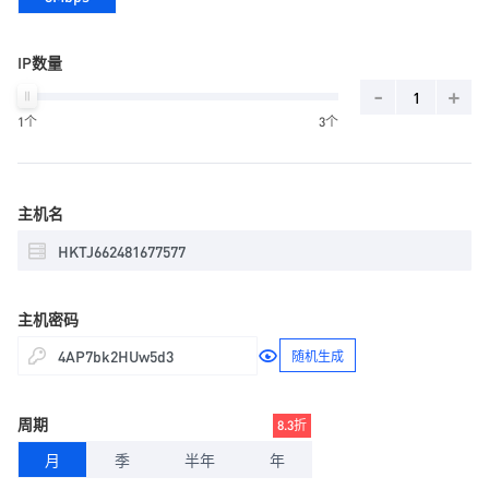
IP数量
-
+
1个
3个
主机名
主机密码
随机生成
周期
8.3折
月
季
半年
年