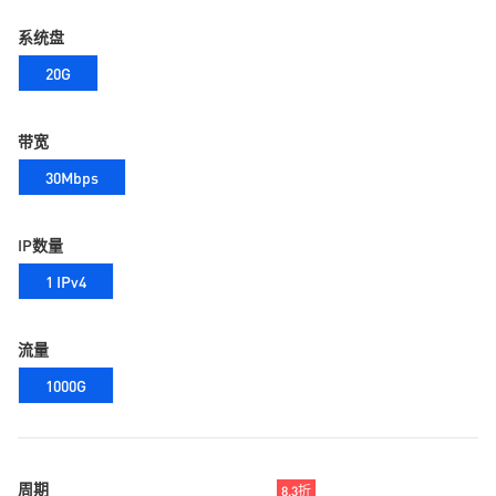
系统盘
20G
带宽
30Mbps
IP数量
1 IPv4
流量
1000G
周期
8.3折