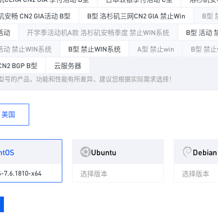
安畅 CN2 GIA活动 B型
B型 洛杉矶三网CN2 GIA 禁止Win
B型 
活动
开学季活动机A款 洛杉矶安畅季度 禁止WIN系统
B型 活动 
活动 禁止WIN系统
B型 禁止WIN系统
A型 禁止win
B型 禁止
N2 BGP B型
云服务器
型号的产品，功能和性能有所差异，建议您根据实际需求选择！
美国
ntOS
Ubuntu
Debian
-7.6.1810-x64
选择版本
选择版本