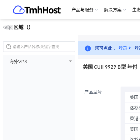
产品与服务
解决方案
生
区域（）
返回
您可点此 ，
登录
登
海外VPS
美国 CUII 9929 B型 年付
产品型号
美国 C
洛杉矶
香港 
美国 
洛杉矶