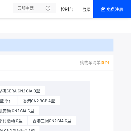
控制台
登录
免费注册
全部产品
新闻资讯
帮助文档
热销推荐
美国 CUII 9929
购物车清单
(0个)
ISP 美国 9929
ISP 美国 4837
矶CERA CN2 GIA B型
B型 季付
香港CN2 BGP A型
安畅 CN2 GIA C型
 季付活动 C型
香港三网CN2 GIA C型
 CN2 GIA活动 A型