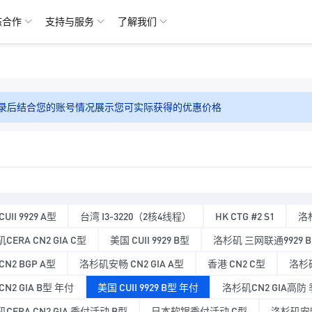
态合作
支持与服务
了解我们
录后结合您的账号情况展示您可实际获得的优惠价格
UII 9929 A型
台湾 I3-3220（2核4线程）
HK CTG #2 S1
洛杉
CERA CN2 GIA C型
美国 CUII 9929 B型
洛杉矶 三网联通9929 
CN2 BGP A型
洛杉矶安畅 CN2 GIA A型
香港 CN2 C型
洛杉矶
CN2 GIA B型 年付
美国 CUII 9929 B型 年付
洛杉矶CN2 GIA高防
CERA CN2 GIA 季付活动 B型
日本软银季付活动 C型
洛杉矶安畅