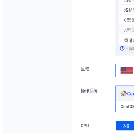
洛杉矶
C型 
A型 
香港C
不同
区域
操作系统
Ce
CentOS
CPU
2核